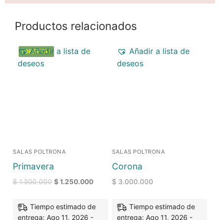
Productos relacionados
Añadir a lista de
Añadir a lista de
¡OFERTA!
deseos
deseos
SALAS POLTRONA
SALAS POLTRONA
Primavera
Corona
$
1.300.000
$
1.250.000
$
3.000.000
Tiempo estimado de
Tiempo estimado de
entrega: Ago 11, 2026 -
entrega: Ago 11, 2026 -