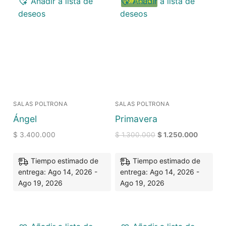
Añadir a lista de
Añadir a lista de
¡OFERTA!
deseos
deseos
SALAS POLTRONA
SALAS POLTRONA
Ángel
Primavera
$
3.400.000
$
1.300.000
$
1.250.000
Tiempo estimado de
Tiempo estimado de
entrega: Ago 14, 2026 -
entrega: Ago 14, 2026 -
Ago 19, 2026
Ago 19, 2026