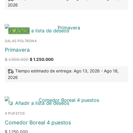
2026
Añadir a lista de deseos
¡OFERTA!
SALAS POLTRONA
Primavera
$
1.300.000
$
1.250.000
Tiempo estimado de entrega: Ago 13, 2026 - Ago 18,
2026
Añadir a lista de deseos
4 PUESTOS
Comedor Boreal 4 puestos
$
1.250.000