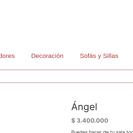
dores
Decoración
Sofás y Sillas
Ángel
$
3.400.000
Puedes hacer de tu sala tod