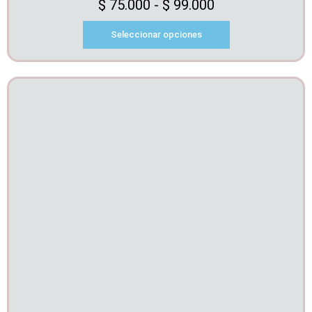
$
75.000
-
$
99.000
Seleccionar opciones