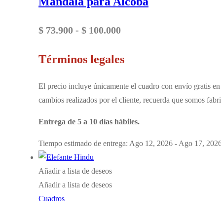
Mandala para Alcoba
Rango
$
73.900
-
$
100.000
de
Términos legales
precios:
desde
El precio incluye únicamente el cuadro con envío gratis en 
$ 73.900
cambios realizados por el cliente, recuerda que somos fabri
hasta
Entrega de 5 a 10 días hábiles.
$ 100.000
Tiempo estimado de entrega: Ago 12, 2026 - Ago 17, 202
Añadir a lista de deseos
Añadir a lista de deseos
Cuadros