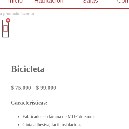
Inicio
Habitación
Salas
Com
Bicicleta
Rango
$
75.000
-
$
99.000
de
Características:
precios:
Fabricados en lámina de MDF de 3mm.
desde
Cinta adhesiva, fácil instalación.
$ 75.000