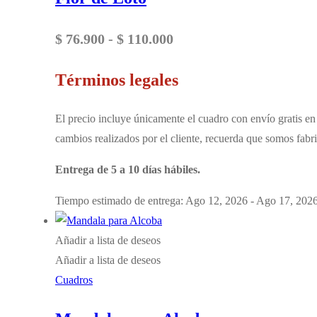
Rango
$
76.900
-
$
110.000
de
Términos legales
precios:
desde
El precio incluye únicamente el cuadro con envío gratis en 
$ 76.900
cambios realizados por el cliente, recuerda que somos fabri
hasta
Entrega de 5 a 10 días hábiles.
$ 110.000
Tiempo estimado de entrega: Ago 12, 2026 - Ago 17, 202
Añadir a lista de deseos
Añadir a lista de deseos
Cuadros