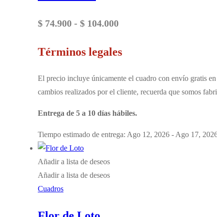
Rango
$
74.900
-
$
104.000
de
Términos legales
precios:
desde
El precio incluye únicamente el cuadro con envío gratis en 
$ 74.900
cambios realizados por el cliente, recuerda que somos fabri
hasta
Entrega de 5 a 10 días hábiles.
$ 104.000
Tiempo estimado de entrega: Ago 12, 2026 - Ago 17, 202
Añadir a lista de deseos
Añadir a lista de deseos
Cuadros
Flor de Loto