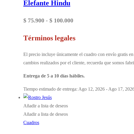
Elefante Hindu
Rango
$
75.900
-
$
100.000
de
Términos legales
precios:
desde
El precio incluye únicamente el cuadro con envío gratis en 
$ 75.900
cambios realizados por el cliente, recuerda que somos fabri
hasta
Entrega de 5 a 10 días hábiles.
$ 100.000
Tiempo estimado de entrega: Ago 12, 2026 - Ago 17, 202
Añadir a lista de deseos
Añadir a lista de deseos
Cuadros