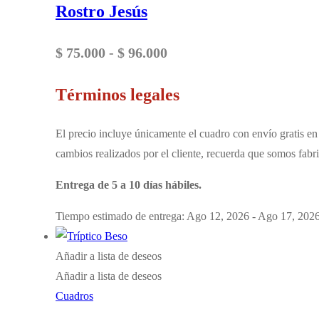
Rostro Jesús
Rango
$
75.000
-
$
96.000
de
Términos legales
precios:
desde
El precio incluye únicamente el cuadro con envío gratis en 
$ 75.000
cambios realizados por el cliente, recuerda que somos fabri
hasta
Entrega de 5 a 10 días hábiles.
$ 96.000
Tiempo estimado de entrega: Ago 12, 2026 - Ago 17, 202
Añadir a lista de deseos
Añadir a lista de deseos
Cuadros