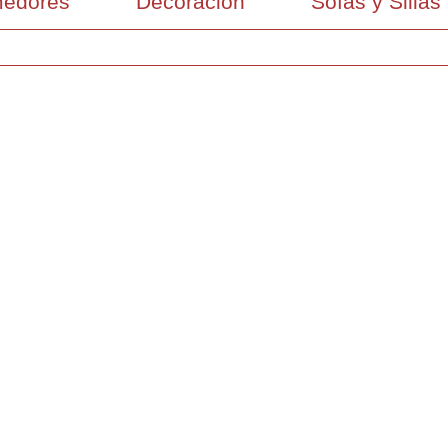
edores
Decoración
Sofás y Sillas