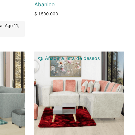
Abanico
$
1.500.000
a: Ago 11,
s
Añadir a lista de deseos