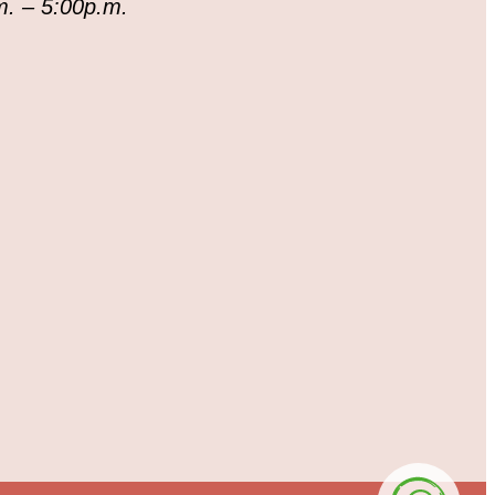
m. – 5:00p.m.