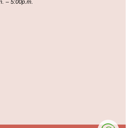
m. – 5:00p.m.